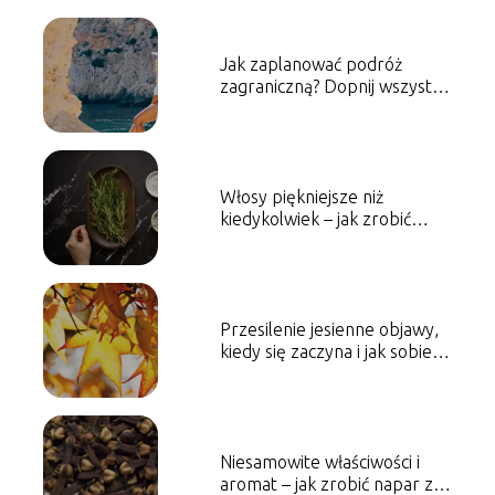
Jak zaplanować podróż
zagraniczną? Dopnij wszystko
na ostatni guzik!
Włosy piękniejsze niż
kiedykolwiek – jak zrobić
napar z rozmarynu
Przesilenie jesienne objawy,
kiedy się zaczyna i jak sobie z
nim poradzić?
Niesamowite właściwości i
aromat – jak zrobić napar z