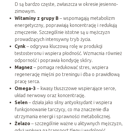
D są bardzo częste, zwłaszcza w okresie jesienno-
zimowym.
Witaminy z grupy B
– wspomagają metabolizm
energetyczny, poprawiają koncentrację i redukują
zmęczenie. Szczególnie istotne są u mężczyzn
prowadzących intensywny tryb życia.
Cynk
– odgrywa kluczową rolę w produkcji
testosteronu i wspiera płodność. Wzmacnia również
odporność i poprawia kondycję skóry.
Magnez
– pomaga redukować stres, wspiera
regenerację mięśni po treningu i dba o prawidłową
pracę serca.
Omega-3
– kwasy tłuszczowe wspierające serce,
układ nerwowy oraz koncentrację.
Selen
– działa jako silny antyoksydant i wspiera
funkcjonowanie tarczycy, co ma znaczenie dla
utrzymania energii i sprawności metabolicznej.
Żelazo
– szczególnie ważne u aktywnych mężczyzn,
gdyż wpływa na transport tlenu i wydolność