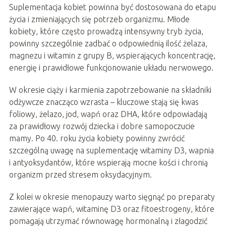
Suplementacja kobiet powinna być dostosowana do etapu
życia i zmieniających się potrzeb organizmu. Młode
kobiety, które często prowadzą intensywny tryb życia,
powinny szczególnie zadbać o odpowiednią ilość żelaza,
magnezu i witamin z grupy B, wspierających koncentrację,
energię i prawidłowe funkcjonowanie układu nerwowego.
W okresie ciąży i karmienia zapotrzebowanie na składniki
odżywcze znacząco wzrasta – kluczowe stają się kwas
foliowy, żelazo, jod, wapń oraz DHA, które odpowiadają
za prawidłowy rozwój dziecka i dobre samopoczucie
mamy. Po 40. roku życia kobiety powinny zwrócić
szczególną uwagę na suplementację witaminy D3, wapnia
i antyoksydantów, które wspierają mocne kości i chronią
organizm przed stresem oksydacyjnym.
Z kolei w okresie menopauzy warto sięgnąć po preparaty
zawierające wapń, witaminę D3 oraz fitoestrogeny, które
pomagają utrzymać równowagę hormonalną i złagodzić