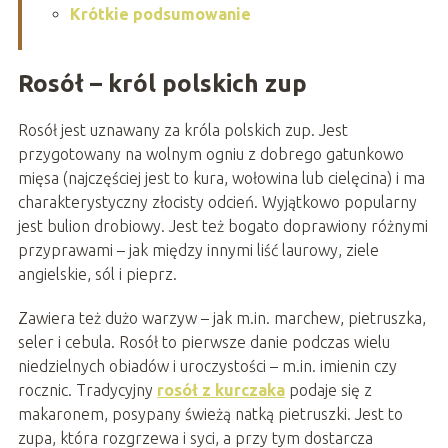
Krótkie podsumowanie
Rosół – król polskich zup
Rosół jest uznawany za króla polskich zup. Jest
przygotowany na wolnym ogniu z dobrego gatunkowo
mięsa (najczęściej jest to kura, wołowina lub cielęcina) i ma
charakterystyczny złocisty odcień. Wyjątkowo popularny
jest bulion drobiowy. Jest też bogato doprawiony różnymi
przyprawami – jak między innymi liść laurowy, ziele
angielskie, sól i pieprz.
Zawiera też dużo warzyw – jak m.in. marchew, pietruszka,
seler i cebula. Rosół to pierwsze danie podczas wielu
niedzielnych obiadów i uroczystości – m.in. imienin czy
rocznic. Tradycyjny
rosół z kurczaka
podaje się z
makaronem, posypany świeżą natką pietruszki. Jest to
zupa, która rozgrzewa i syci, a przy tym dostarcza