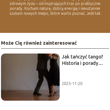
zdrowym życiu – od inspirujących tras po praktyczne
porady. Kocham naturę, dobrą energię i nieustannie
szukam nowych miejsc, które warto poznać. Jeśli tak
jak ja lubisz spędzać czas na świeżym powietrzu i
odkrywać lokalne smaczki, to dobrze trafiłeś.
Może Cię również zainteresować
Jak tańczyć tango?
Historia i porady
dotyczące tanga
2023-11-20