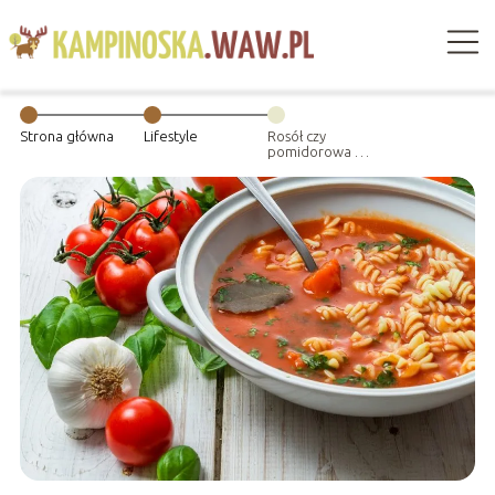
Strona główna
Lifestyle
Rosół czy
pomidorowa –
idealna zupa na
niedzielny obiad