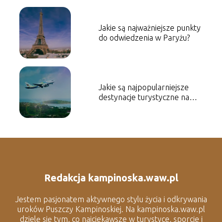
Jakie są najważniejsze punkty
do odwiedzenia w Paryżu?
Jakie są najpopularniejsze
destynacje turystyczne na
świecie w tym roku?
Redakcja kampinoska.waw.pl
Jestem pasjonatem aktywnego stylu życia i odkrywania
uroków Puszczy Kampinoskiej. Na kampinoska.waw.pl
dzielę się tym, co najciekawsze w turystyce, sporcie i