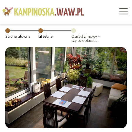
Strona główna
Lifestyle
Ogród zimowy –
czy to opłacalna
inwestycja?