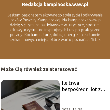
Redakcja kampinoska.waw.pl
Jestem pasjonatem aktywnego stylu życia i odkrywania
uroków Puszczy Kampinoskiej. Na kampinoska.waw.pl
dzielę się tym, co najciekawsze w turystyce, sporcie i
zdrowym życiu – od inspirujących tras po praktyczne
porady. Kocham naturę, dobrą energię i nieustannie
szukam nowych miejsc, które warto poznać. Jeśli tak
jak ja lubisz spędzać czas na świeżym powietrzu i
odkrywać lokalne smaczki, to dobrze trafiłeś.
Może Cię również zainteresować
Ile trwa
bezpośredni lot z
Warszawy do Bali?
2023-11-28