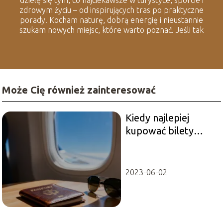
zdrowym życiu – od inspirujących tras po praktyczne
porady. Kocham naturę, dobrą energię i nieustannie
szukam nowych miejsc, które warto poznać. Jeśli tak
jak ja lubisz spędzać czas na świeżym powietrzu i
odkrywać lokalne smaczki, to dobrze trafiłeś.
Może Cię również zainteresować
Kiedy najlepiej
kupować bilety
lotnicze Wizzair?
2023-06-02