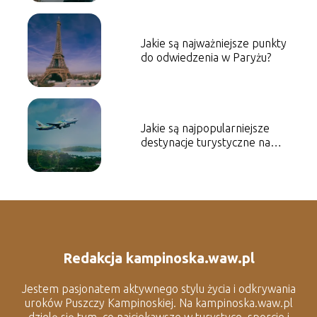
Jakie są najważniejsze punkty
do odwiedzenia w Paryżu?
Jakie są najpopularniejsze
destynacje turystyczne na
świecie w tym roku?
Redakcja kampinoska.waw.pl
Jestem pasjonatem aktywnego stylu życia i odkrywania
uroków Puszczy Kampinoskiej. Na kampinoska.waw.pl
dzielę się tym, co najciekawsze w turystyce, sporcie i