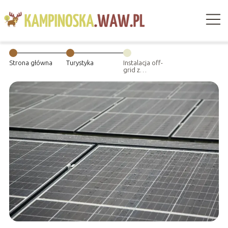
Strona główna
Turystyka
Instalacja off-
grid z
akumulatorem –
co trzeba
wiedzieć?